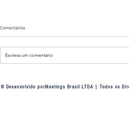
Comentários
Escreva um comentário
TCU nas linhas de defesa das
Fortaleza am
contratações públicas: a
inteligência a
mudança de entendimento do
videomonito
© Desenvolvido porMeetings Brasil LTDA | Todos os Dir
tribunal sobre as linhas de
defesa da Lei 14.133, de 2021