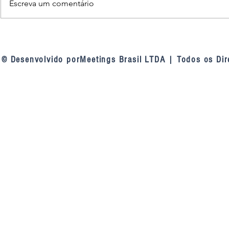
Escreva um comentário
Nova diretoria do FONAC
Consensuali
assume compromisso de
de Contas se
fortalecer a cooperação entre
palestra do 
© Desenvolvido porMeetings Brasil LTDA | Todos os Dir
as capitais brasileiras
Oliveira no 