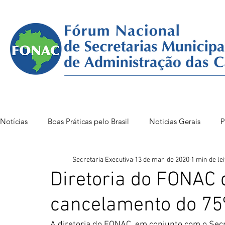
Notícias
Boas Práticas pelo Brasil
Noticias Gerais
P
Secretaria Executiva
13 de mar. de 2020
1 min de le
FONAC 85 VITÓRIA
FONAC86BSB
FONAC 84
Diretoria do FONAC 
cancelamento do 75
A diretoria do FONAC, em conjunto com o Secre