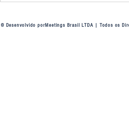
Nova diretoria do FONAC
Consensuali
assume compromisso de
de Contas se
fortalecer a cooperação entre
palestra do 
© Desenvolvido porMeetings Brasil LTDA | Todos os Dir
as capitais brasileiras
Oliveira no 