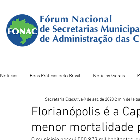
Notícias
Boas Práticas pelo Brasil
Noticias Gerais
P
Secretaria Executiva
9 de set. de 2020
2 min de leitu
FONAC 85 VITÓRIA
FONAC86BSB
FONAC 84
Florianópolis é a Ca
menor mortalidade 
O município possui 500.973 mil habitantes, d