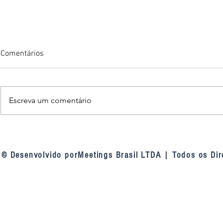
Comentários
Escreva um comentário
Nova diretoria do FONAC
Consensuali
assume compromisso de
de Contas se
fortalecer a cooperação entre
palestra do 
© Desenvolvido porMeetings Brasil LTDA | Todos os Dir
as capitais brasileiras
Oliveira no 