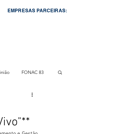
EMPRESAS PARCEIRAS:
inião
FONAC 83
ivo"**
amento e Gestão 