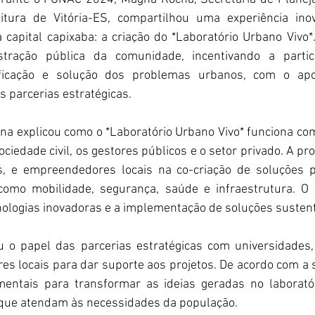
eitura de Vitória-ES, compartilhou uma experiência ino
apital capixaba: a criação do *Laboratório Urbano Vivo*. A
tração pública da comunidade, incentivando a partici
ficação e solução dos problemas urbanos, com o apoi
s parcerias estratégicas.
na explicou como o *Laboratório Urbano Vivo* funciona co
ciedade civil, os gestores públicos e o setor privado. A pro
s, e empreendedores locais na co-criação de soluções p
como mobilidade, segurança, saúde e infraestrutura. O 
nologias inovadoras e a implementação de soluções sustent
 o papel das parcerias estratégicas com universidades,
res locais para dar suporte aos projetos. De acordo com a s
mentais para transformar as ideias geradas no laborató
s que atendam às necessidades da população.