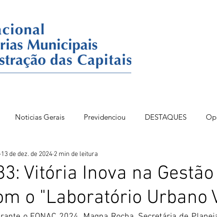
Noticias Gerais
Previdenciou
DESTAQUES
Op
13 de dez. de 2024
2 min de leitura
86BSB
FONAC 84
DESTAQUES OPINIÃO
3: Vitória Inova na Gestão
om o "Laboratório Urbano V
urante o FONAC 2024, Magna Rocha, Secretária de Planej