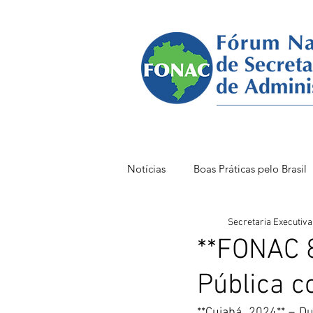
Notícias
Boas Práticas pelo Brasil
Secretaria Executiva
FONAC 85 VITÓRIA
FONAC
**FONAC 8
Pública c
**Cuiabá, 2024** – D