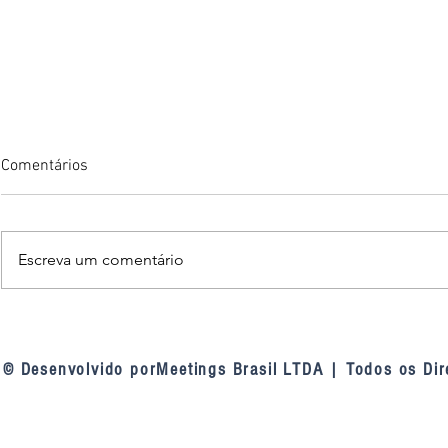
Comentários
Escreva um comentário
TCU nas linhas de defesa das
Fortaleza am
contratações públicas: a
inteligência a
mudança de entendimento do
videomonito
© Desenvolvido porMeetings Brasil LTDA | Todos os Dir
tribunal sobre as linhas de
defesa da Lei 14.133, de 2021