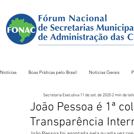
Notícias
Boas Práticas pelo Brasil
Noticias Gerais
P
Secretaria Executiva
11 de set. de 2020
2 min de leit
FONAC 85 VITÓRIA
FONAC86BSB
FONAC 84
João Pessoa é 1ª co
Transparência Intern
João Pessoa foi apontada pela quarta vez con