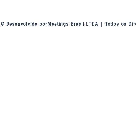
Nova diretoria do FONAC
Consensuali
assume compromisso de
de Contas se
fortalecer a cooperação entre
palestra do 
© Desenvolvido porMeetings Brasil LTDA | Todos os Dir
as capitais brasileiras
Oliveira no 