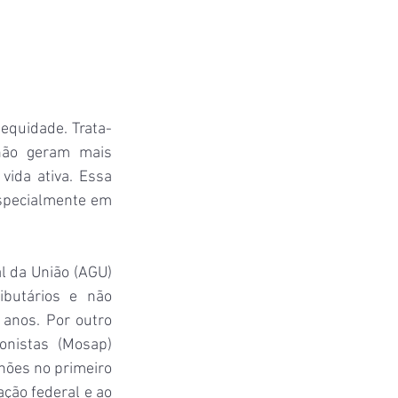
equidade. Trata-
não geram mais 
ida ativa. Essa 
especialmente em 
l da União (AGU) 
butários e não 
anos. Por outro 
nistas (Mosap) 
ões no primeiro 
ão federal e ao 