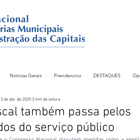
Noticias Gerais
Previdenciou
DESTAQUES
Op
3 de abr. de 2025
3 min de leitura
86BSB
FONAC 84
DESTAQUES OPINIÃO
iscal também passa pelos
os do serviço público
e o Congresso Nacional discutem medidas como a ampliaç