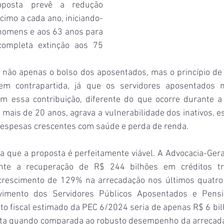
oposta prevê a redução 
cimo a cada ano, iniciando-
homens e aos 63 anos para 
ompleta extinção aos 75 
e não apenas o bolso dos aposentados, mas o princípio de 
em contrapartida, já que os servidores aposentados 
om essa contribuição, diferente do que ocorre durante a v
 mais de 20 anos, agrava a vulnerabilidade dos inativos, 
despesas crescentes com saúde e perda de renda.
a que a proposta é perfeitamente viável. A Advocacia-Gera
nte a recuperação de R$ 244 bilhões em créditos tri
crescimento de 129% na arrecadação nos últimos quatro 
imento dos Servidores Públicos Aposentados e Pensio
o fiscal estimado da PEC 6/2024 seria de apenas R$ 6 bilh
ta quando comparada ao robusto desempenho da arrecadaç