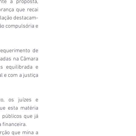
e à proposta, 
rança que recai 
ulação destacam-
ão compulsória e 
equerimento de 
adas na Câmara 
 equilibrada e 
e com a justiça 
o, os juízes e 
e esta matéria 
públicos que já 
 financeira.
rção que mina a 