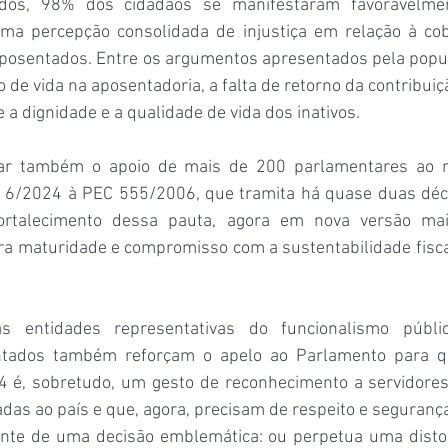
os, 98% dos cidadãos se manifestaram favoravelment
ma percepção consolidada de injustiça em relação à cob
aposentados. Entre os argumentos apresentados pela pop
 de vida na aposentadoria, a falta de retorno da contribuiç
 a dignidade e a qualidade de vida dos inativos.
ar também o apoio de mais de 200 parlamentares ao r
6/2024 à PEC 555/2006, que tramita há quase duas déc
rtalecimento dessa pauta, agora em nova versão mais
a maturidade e compromisso com a sustentabilidade fiscal 
s entidades representativas do funcionalismo públic
tados também reforçam o apelo ao Parlamento para qu
 é, sobretudo, um gesto de reconhecimento a servidores 
das ao país e que, agora, precisam de respeito e segurança
ante de uma decisão emblemática: ou perpetua uma disto