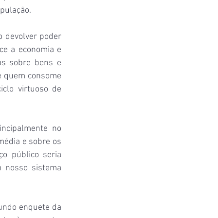
opulação.
 devolver poder 
e a economia e 
s sobre bens e 
de quem consome 
clo virtuoso de 
incipalmente no 
édia e sobre os 
o público seria 
 nosso sistema 
undo enquete da 