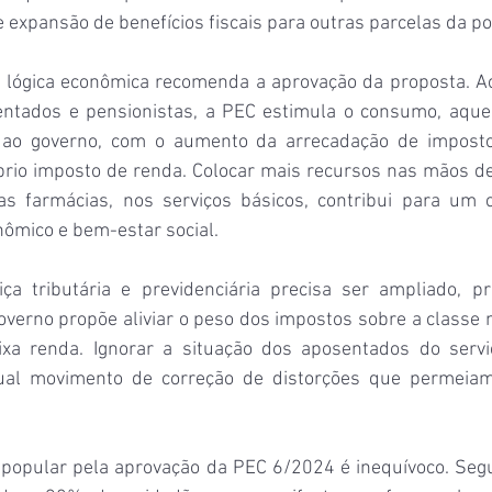
expansão de benefícios fiscais para outras parcelas da p
a lógica econômica recomenda a aprovação da proposta. Ao
ntados e pensionistas, a PEC estimula o consumo, aquec
ta ao governo, com o aumento da arrecadação de imposto
óprio imposto de renda. Colocar mais recursos nas mãos 
as farmácias, nos serviços básicos, contribui para um ci
ômico e bem-estar social.
ça tributária e previdenciária precisa ser ampliado, pr
erno propõe aliviar o peso dos impostos sobre a classe m
xa renda. Ignorar a situação dos aposentados do serviç
ual movimento de correção de distorções que permeiam
 popular pela aprovação da PEC 6/2024 é inequívoco. Seg