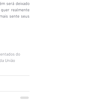
uém será deixado 
 quer realmente 
mais sente seus 
sentados do 
da União 