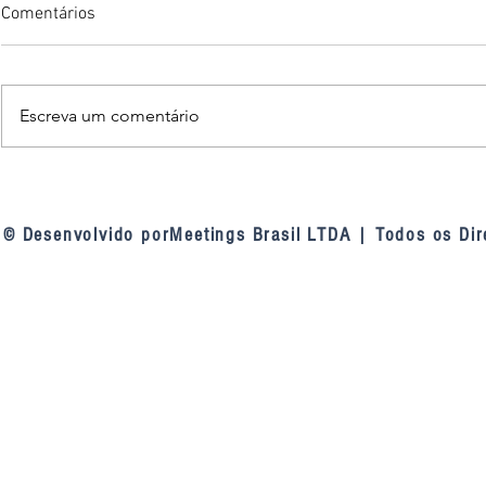
Comentários
Escreva um comentário
TCU nas linhas de defesa das
Fortaleza am
contratações públicas: a
inteligência a
mudança de entendimento do
videomonito
© Desenvolvido porMeetings Brasil LTDA | Todos os Dir
tribunal sobre as linhas de
defesa da Lei 14.133, de 2021