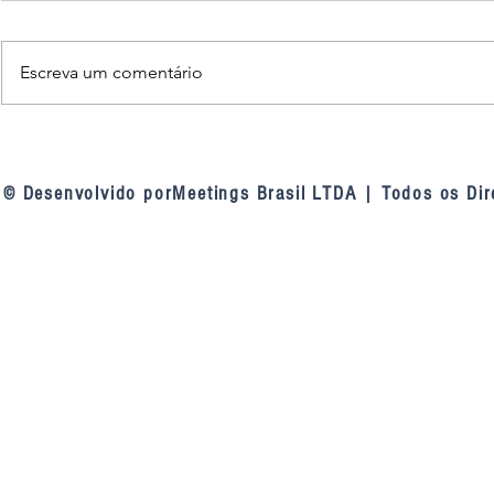
Escreva um comentário
TCU nas linhas de defesa das
Fortaleza am
contratações públicas: a
inteligência a
mudança de entendimento do
videomonito
© Desenvolvido porMeetings Brasil LTDA | Todos os Dir
tribunal sobre as linhas de
defesa da Lei 14.133, de 2021