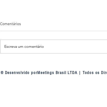
Comentários
Escreva um comentário
TCU nas linhas de defesa das
Fortaleza am
contratações públicas: a
inteligência a
mudança de entendimento do
videomonito
© Desenvolvido porMeetings Brasil LTDA | Todos os Dir
tribunal sobre as linhas de
defesa da Lei 14.133, de 2021