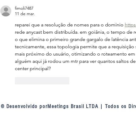
contratações públicas: a
verificação 
mudança de entendimento do
concessões 
fimoli7487
11 de mar.
tribunal sobre as linhas de
defesa da Lei 14.133, de 2021
reparei que a resolução de nomes para o domínio 
http
rede anycast bem distribuída. em goiânia, o tempo de 
o que elimina o primeiro grande gargalo de latência an
tecnicamente, essa topologia permite que a requisição s
mais próximo do usuário, otimizando o roteamento em 
alguém aqui já rodou um mtr para ver quantos saltos de
center principal?
Curtir
Responder
© Desenvolvido porMeetings Brasil LTDA | Todos os Dir