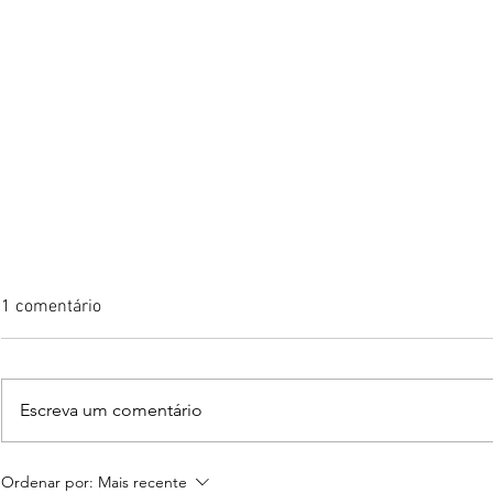
1 comentário
Escreva um comentário
TCU nas linhas de defesa das
Conflitos de
Ordenar por:
Mais recente