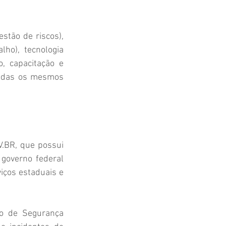
stão de riscos), 
ho), tecnologia 
, capacitação e 
iadas os mesmos 
V.BR
, que possui 
overno federal 
iços estaduais e 
o de Segurança 