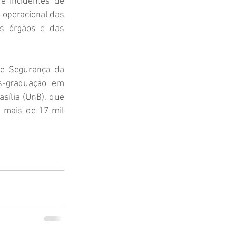
e incidentes de 
 operacional das 
s órgãos e das 
e Segurança da 
-graduação em 
ília (UnB), que 
 mais de 17 mil 