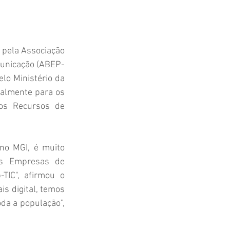
 pela Associação 
municação (ABEP-
lo Ministério da 
nalmente para os 
os Recursos de 
no MGI, é muito 
s Empresas de 
IC", afirmou o 
s digital, temos 
da a população”, 