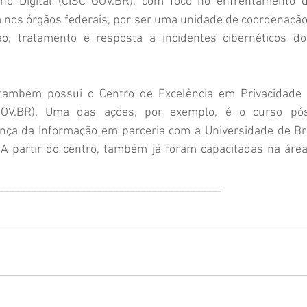
no Digital (CISC 
GOV.BR
), com foco no enfrentamento d
 nos órgãos federais, por ser uma unidade de coordenação
o, tratamento e resposta a incidentes cibernéticos do
também possui o Centro de Excelência em Privacidade 
OV.BR
). Uma das ações, por exemplo, é o curso pós
nça da Informação em parceria com a Universidade de Bras
A partir do centro, também já foram capacitadas na área
_________________________________________