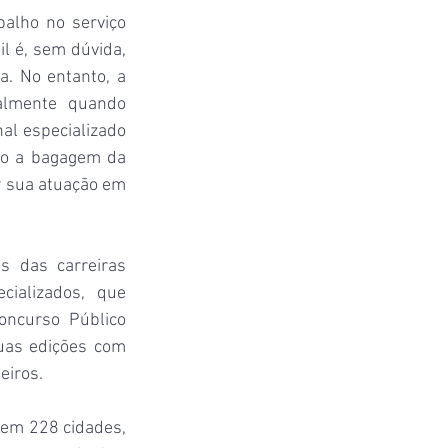
alho no serviço 
l é, sem dúvida, 
a. No entanto, a 
almente quando 
l especializado 
go a bagagem da 
 sua atuação em 
 das carreiras 
cializados, que 
ncurso Público 
uas edições com 
eiros. 
em 228 cidades, 