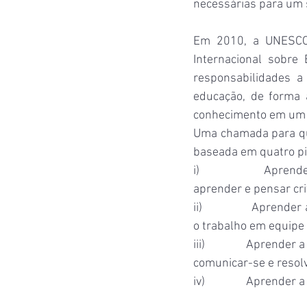
necessárias para um s
Em 2010, a UNESCO 
Internacional sobre
responsabilidades 
educação, de forma 
conhecimento em um i
Uma chamada para que
baseada em quatro pi
i)                   A
aprender e pensar cri
ii)                 Apr
o trabalho em equipe 
iii)               Apre
comunicar-se e resolv
iv)               Apre