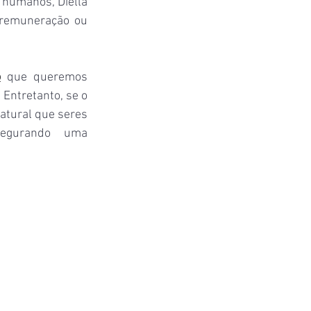
 humanos, Diella 
 remuneração ou 
o
 que queremos 
 Entretanto, se o 
tural que seres 
egurando uma 