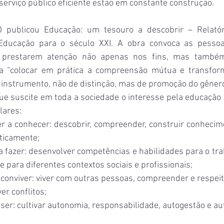
erviço público eficiente estão em constante construção.
publicou Educação: um tesouro a descobrir – Relatór
 Educação para o século XXI. A obra convoca as pessoas
a prestarem atenção não apenas nos fins, mas també
a “colocar em prática a compreensão mútua e transform
nstrumento, não de distinção, mas de promoção do gêner
 suscite em toda a sociedade o interesse pela educação ao
lares:
prender a conhecer: descobrir, compreender, construir conheci
ticamente;
ender a fazer: desenvolver competências e habilidades para o tr
e para diferentes contextos sociais e profissionais;
nder a conviver: viver com outras pessoas, compreender e respeit
er conflitos;
nder a ser: cultivar autonomia, responsabilidade, autogestão e