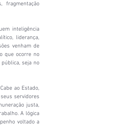
, fragmentação 
m inteligência 
tico, liderança, 
sões venham de 
o que ocorre no 
ública, seja no 
Cabe ao Estado, 
seus servidores 
uneração justa, 
abalho. A lógica 
enho voltado a 