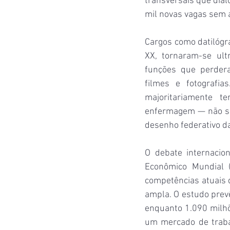
transversais que dial
mil novas vagas sem 
Cargos como datilógra
XX, tornaram-se ult
funções que perdera
filmes e fotografia
majoritariamente t
enfermagem — não são
desenho federativo da
O debate internaci
Econômico Mundial 
competências atuais 
ampla. O estudo prev
enquanto 1.090 milhõ
um mercado de traba