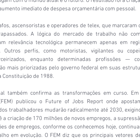
ogam com o mundo atual e o futuro. O resultado foi a criaçã
aumento imediato de despesa orçamentária com pessoal.
fos, ascensoristas e operadores de telex, que marcaram o 
rapassados. A lógica do mercado de trabalho não compo
m relevância tecnológica permanecem apenas em registr
s. Outros perfis, como motoristas, vigilantes ou copei
erceirizados, enquanto determinadas profissões — co
 mais priorizadas pelo governo federal em suas estrutu
 Constituição de 1988.
onal também confirma as transformações em curso. Em
(FEM) publicou o Future of Jobs Report onde aposta
dos trabalhadores mudarão radicalmente até 2030, exigindo
ê a criação de 170 milhões de novos empregos, a supressão
es de empregos, conforme os conhecemos hoje, continuar
lho em evolução. O FEM diz que os principais vetores d