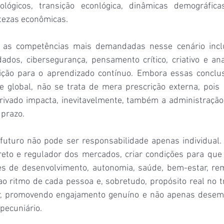
ológicos, transição econlógica, dinâmicas demográficas
tezas econômicas.
 as competências mais demandadas nesse cenário inclue
 dados, cibersegurança, pensamento crítico, criativo e analí
sição para o aprendizado contínuo. Embora essas conclu
e global, não se trata de mera prescrição externa, pois 
ivado impacta, inevitavelmente, também a administração p
 prazo.
futuro não pode ser responsabilidade apenas individual. 
to e regulador dos mercados, criar condições para que 
s de desenvolvimento, autonomia, saúde, bem-estar, rem
o ritmo de cada pessoa e, sobretudo, propósito real no tr
ar, promovendo engajamento genuíno e não apenas desemp
 pecuniário.