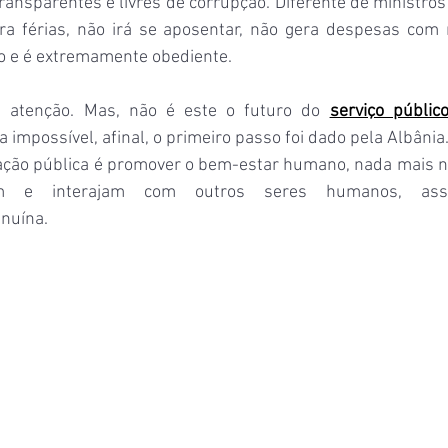
transparentes e livres de corrupção. Diferente de ministros
ira férias, não irá se aposentar, não gera despesas com
go e é extremamente obediente.
 atenção. Mas, não é este o futuro do 
serviço públic
a impossível, afinal, o primeiro passo foi dado pela Albânia.
ração pública é promover o bem-estar humano, nada mais na
m e interajam com outros seres humanos, ass
enuína.