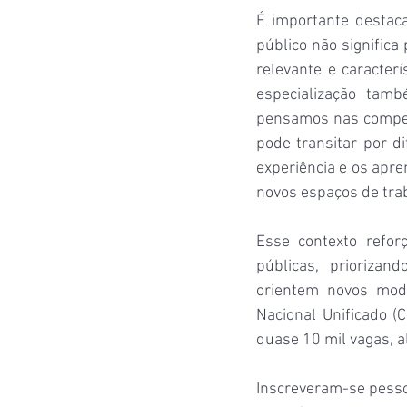
É importante destaca
público não significa
relevante e caracterí
especialização tamb
pensamos nas competê
pode transitar por d
experiência e os apr
novos espaços de tra
Esse contexto refor
públicas, priorizand
orientem novos mode
Nacional Unificado 
quase 10 mil vagas, a
Inscreveram-se pesso