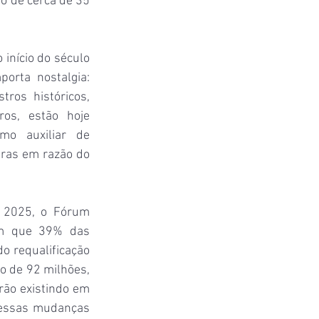
o de cerca de 35 
início do século 
rta nostalgia: 
os históricos, 
ros, estão hoje 
mo auxiliar de 
ras em razão do 
 2025, o Fórum 
m que 39% das 
 requalificação 
 de 92 milhões, 
ão existindo em 
essas mudanças 