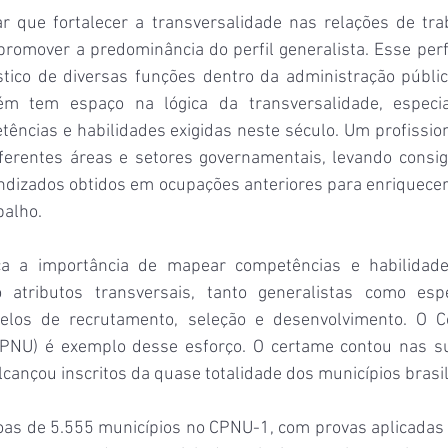
r que fortalecer a transversalidade nas relações de trab
 promover a predominância do perfil generalista. Esse perfi
stico de diversas funções dentro da administração públic
ém tem espaço na lógica da transversalidade, especi
ncias e habilidades exigidas neste século. Um profissiona
iferentes áreas e setores governamentais, levando consi
endizados obtidos em ocupações anteriores para enriquecer
balho.
ça a importância de mapear competências e habilidades
o atributos transversais, tanto generalistas como espe
los de recrutamento, seleção e desenvolvimento. O Co
(CPNU) é exemplo desse esforço. O certame contou nas s
lcançou inscritos da quase totalidade dos municípios brasil
as de 5.555 municípios no CPNU-1, com provas aplicadas 