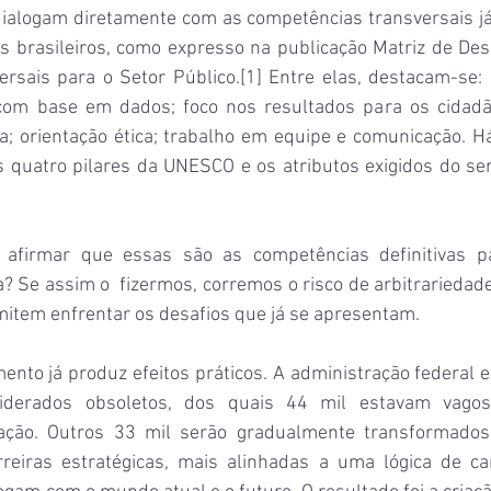
ialogam diretamente com as competências transversais j
os brasileiros, como expresso na publicação Matriz de Des
rsais para o Setor Público.[1] Entre elas, destacam-se: 
com base em dados; foco nos resultados para os cidadão
ica; orientação ética; trabalho em equipe e comunicação. Há,
 quatro pilares da UNESCO e os atributos exigidos do ser
e afirmar que essas são as competências definitivas pa
? Se assim o  fizermos, corremos o risco de arbitrariedade.
mitem enfrentar os desafios que já se apresentam.
ento já produz efeitos práticos. A administração federal e
iderados obsoletos, dos quais 44 mil estavam vagos
zação. Outros 33 mil serão gradualmente transformados.
eiras estratégicas, mais alinhadas a uma lógica de car