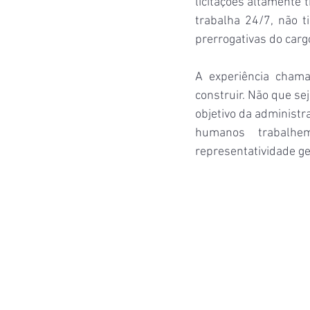
licitações altamente 
trabalha 24/7, não t
prerrogativas do car
A experiência chama
construir. Não que sej
objetivo da administ
humanos trabalhe
representatividade g