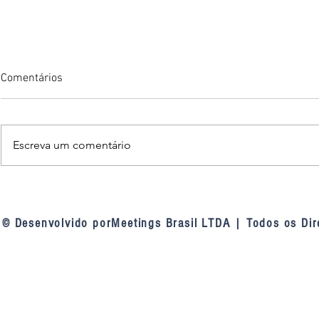
Comentários
Escreva um comentário
TCU nas linhas de defesa das
Fortaleza am
contratações públicas: a
inteligência a
mudança de entendimento do
videomonito
© Desenvolvido porMeetings Brasil LTDA | Todos os Dir
tribunal sobre as linhas de
defesa da Lei 14.133, de 2021