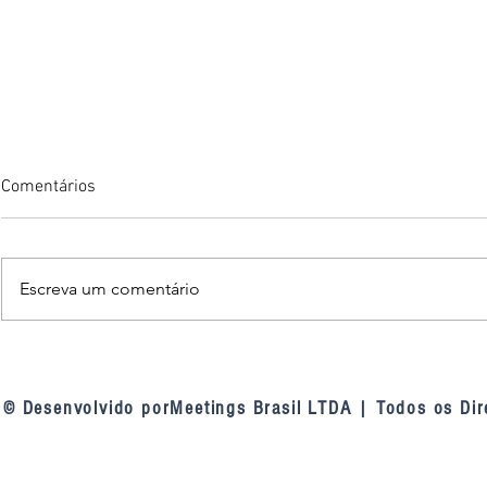
Comentários
Escreva um comentário
TCU nas linhas de defesa das
Fortaleza am
contratações públicas: a
inteligência a
mudança de entendimento do
videomonito
© Desenvolvido porMeetings Brasil LTDA | Todos os Dir
tribunal sobre as linhas de
defesa da Lei 14.133, de 2021