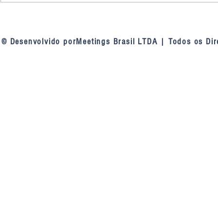
TCU nas linhas de defesa das
Fortaleza am
contratações públicas: a
inteligência a
mudança de entendimento do
videomonito
© Desenvolvido porMeetings Brasil LTDA | Todos os Dir
tribunal sobre as linhas de
defesa da Lei 14.133, de 2021