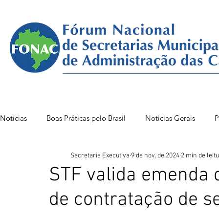
Notícias
Boas Práticas pelo Brasil
Noticias Gerais
P
Secretaria Executiva
9 de nov. de 2024
2 min de leit
FONAC 85 VITÓRIA
FONAC86BSB
FONAC 84
STF valida emenda q
de contratação de s