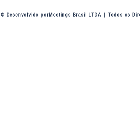
contratações públicas: a
inteligência a
mudança de entendimento do
videomonito
© Desenvolvido porMeetings Brasil LTDA | Todos os Dir
tribunal sobre as linhas de
defesa da Lei 14.133, de 2021