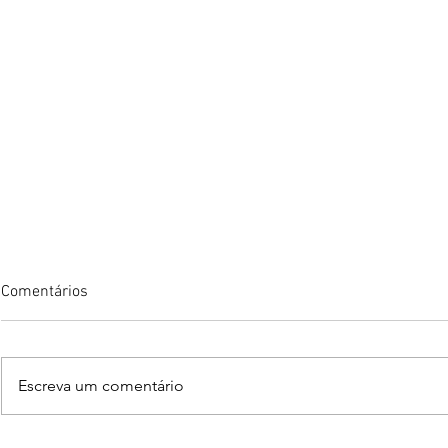
Comentários
Escreva um comentário
TCU nas linhas de defesa das
Fortaleza am