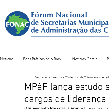
Notícias
Boas Práticas pelo Brasil
Noticias Gerais
P
Secretaria Executiva
25 de nov. de 2024
2 min de lei
FONAC 85 VITÓRIA
FONAC86BSB
FONAC 84
MPàF lança estudo 
cargos de liderança
O 
Movimento Pessoas à Frente
 lançou o est