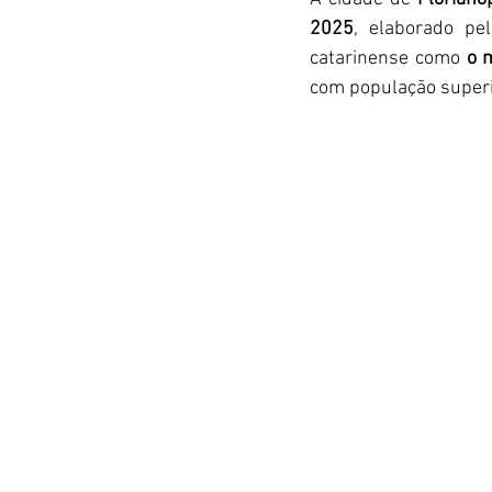
2025
, elaborado pe
catarinense como 
o 
com população superio