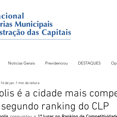
Noticias Gerais
Previdenciou
DESTAQUES
Op
16 de jan.
1 min de leitura
86BSB
FONAC 84
DESTAQUES OPINIÃO
olis é a cidade mais compe
, segundo ranking do CLP
polis
 conquistou o 
1º lugar no Ranking de Competitividade