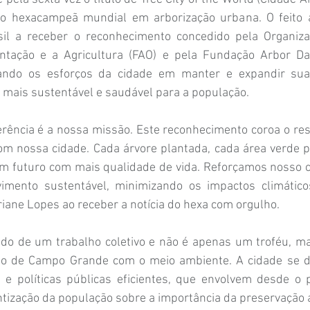
o hexacampeã mundial em arborização urbana. O feito a
asil a receber o reconhecimento concedido pela Organiz
ntação e a Agricultura (FAO) e pela Fundação Arbor Day
rando os esforços da cidade em manter e expandir suas
 mais sustentável e saudável para a população.
rência é a nossa missão. Este reconhecimento coroa o res
m nossa cidade. Cada árvore plantada, cada área verde p
um futuro com mais qualidade de vida. Reforçamos nosso
vimento sustentável, minimizando os impactos climáticos
riane Lopes ao receber a notícia do hexa com orgulho.
ado de um trabalho coletivo e não é apenas um troféu, ma
o de Campo Grande com o meio ambiente. A cidade se de
 e políticas públicas eficientes, que envolvem desde o p
ntização da população sobre a importância da preservação 