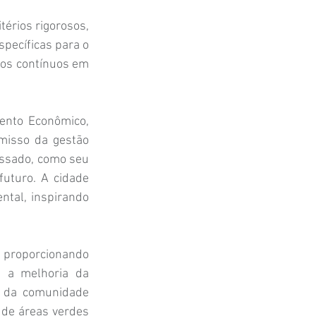
térios rigorosos, 
pecíficas para o 
tos contínuos em 
ento Econômico, 
misso da gestão 
ssado, como seu 
turo. A cidade 
tal, inspirando 
 proporcionando 
 a melhoria da 
 da comunidade 
de áreas verdes 