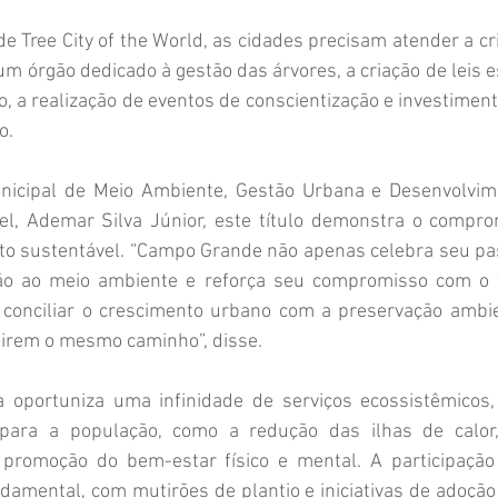
de Tree City of the World, as cidades precisam atender a cri
um órgão dedicado à gestão das árvores, a criação de leis es
, a realização de eventos de conscientização e investimen
o.
unicipal de Meio Ambiente, Gestão Urbana e Desenvolvim
vel, Ademar Silva Júnior, este título demonstra o compro
o sustentável. “Campo Grande não apenas celebra seu pa
ão ao meio ambiente e reforça seu compromisso com o fu
 conciliar o crescimento urbano com a preservação ambien
uirem o mesmo caminho”, disse.
 oportuniza uma infinidade de serviços ecossistêmicos,
s para a população, como a redução das ilhas de calor,
 promoção do bem-estar físico e mental. A participação
amental, com mutirões de plantio e iniciativas de adoção 