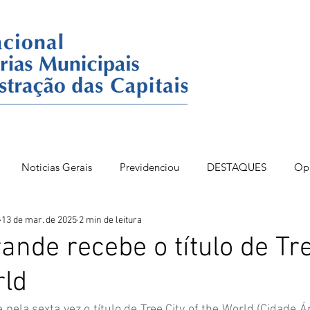
Noticias Gerais
Previdenciou
DESTAQUES
Op
13 de mar. de 2025
2 min de leitura
86BSB
FONAC 84
DESTAQUES OPINIÃO
nde recebe o título de Tre
rld
ela sexta vez o título de Tree City of the World (Cidade Á