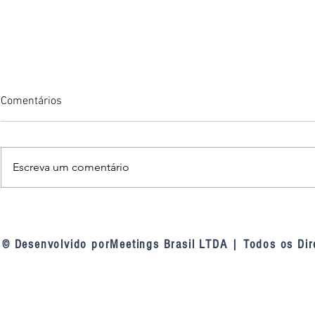
Comentários
Escreva um comentário
TCU nas linhas de defesa das
Fortaleza am
contratações públicas: a
inteligência a
mudança de entendimento do
videomonito
© Desenvolvido porMeetings Brasil LTDA | Todos os Dir
tribunal sobre as linhas de
defesa da Lei 14.133, de 2021