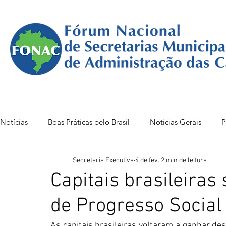
Notícias
Boas Práticas pelo Brasil
Noticias Gerais
P
Secretaria Executiva
4 de fev.
2 min de leitura
FONAC 85 VITÓRIA
FONAC86BSB
FONAC 84
Capitais brasileiras
de Progresso Social
As capitais brasileiras voltaram a ganhar des