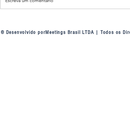
Escreva um comentário
TCU nas linhas de defesa das
Fortaleza am
contratações públicas: a
inteligência a
mudança de entendimento do
videomonito
© Desenvolvido porMeetings Brasil LTDA | Todos os Dir
tribunal sobre as linhas de
defesa da Lei 14.133, de 2021